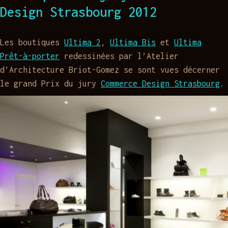
Design Strasbourg 2012
Les boutiques
Ultima 2
,
Ultima Bis
et
Ultima
Prêt-à-porter
redessinées par l’Atelier
d’Architecture Briot-Gomez se sont vues décerner
le grand Prix du jury
Commerce Design Strasbourg
.